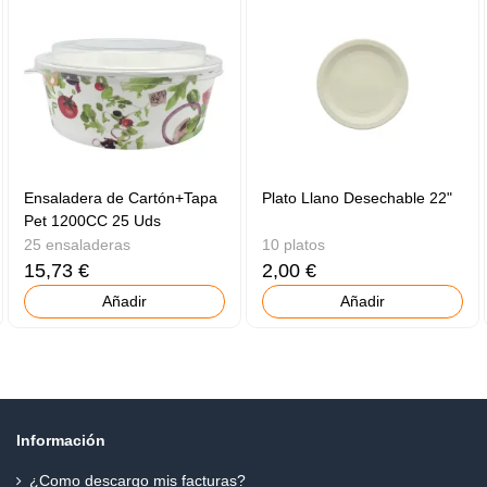
Ensaladera de Cartón+Tapa
Plato Llano Desechable 22"
Pet 1200CC 25 Uds
25 ensaladeras
10 platos
15,73 €
2,00 €
Añadir
Añadir
Información
¿Como descargo mis facturas?