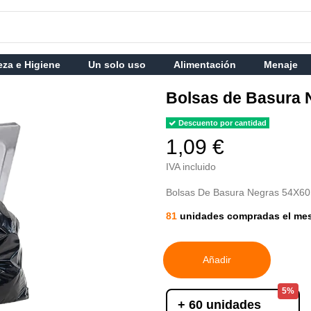
eza e Higiene
Un solo uso
Alimentación
Menaje
Bolsas de Basura 
Descuento por cantidad
1,09 €
IVA incluido
Bolsas De Basura Negras 54X60
81
unidades compradas el me
Añadir
5%
+ 60 unidades