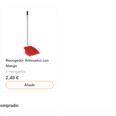
Recogedor Antivuelco con
Mango
1 recogedor
2,48 €
Añadir
 comprado: