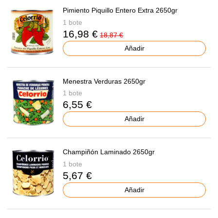
Pimiento Piquillo Entero Extra 2650gr
1 bote
16,98 €
18,87 €
Añadir
Menestra Verduras 2650gr
1 bote
6,55 €
Añadir
Champiñón Laminado 2650gr
1 bote
5,67 €
Añadir