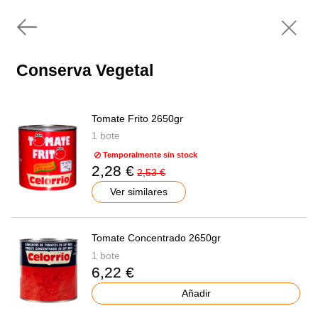
Conserva Vegetal
Tomate Frito 2650gr
1 bote
Temporalmente sin stock
2,28 €
2,53 €
Ver similares
Tomate Concentrado 2650gr
1 bote
6,22 €
Añadir