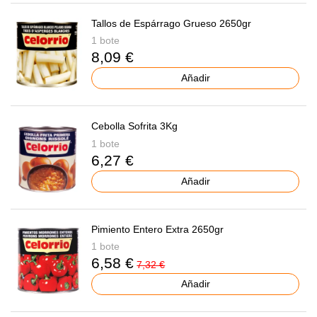
Tallos de Espárrago Grueso 2650gr
1 bote
8,09 €
Añadir
Cebolla Sofrita 3Kg
1 bote
6,27 €
Añadir
Pimiento Entero Extra 2650gr
1 bote
6,58 €
7,32 €
Añadir