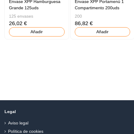
Envase XPP Hamburguesa
Envase XPP Portamenú 1
Grande 125uds
Compartimento 200uds
125 envases
200
26,02 €
86,82 €
Añadir
Añadir
Legal
Aviso legal
Política de cookies