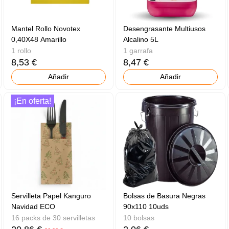
Mantel Rollo Novotex
Desengrasante Multiusos
0,40X48 Amarillo
Alcalino 5L
1 rollo
1 garrafa
8,53 €
8,47 €
Añadir
Añadir
¡En oferta!
Servilleta Papel Kanguro
Bolsas de Basura Negras
Navidad ECO
90x110 10uds
16 packs de 30 servilletas
10 bolsas