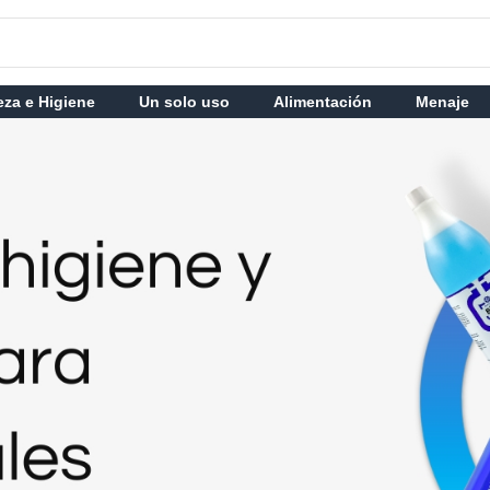
eza e Higiene
Un solo uso
Alimentación
Menaje