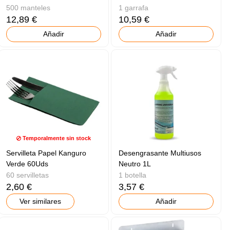
500 manteles
1 garrafa
12,89 €
10,59 €
Añadir
Añadir
Temporalmente sin stock
Servilleta Papel Kanguro
Desengrasante Multiusos
Verde 60Uds
Neutro 1L
60 servilletas
1 botella
2,60 €
3,57 €
Ver similares
Añadir