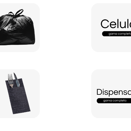
Celulosa Industrial
 hosteleria
Dispensadores