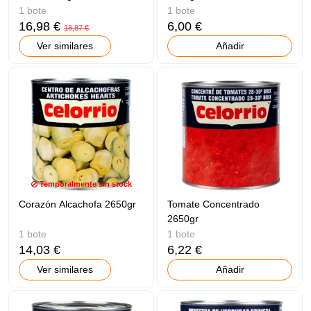
1 bote
1 bote
16,98 €
6,00 €
18,87 €
Ver similares
Añadir
Temporalmente sin stock
Corazón Alcachofa 2650gr
Tomate Concentrado
2650gr
1 bote
1 bote
14,03 €
6,22 €
Ver similares
Añadir