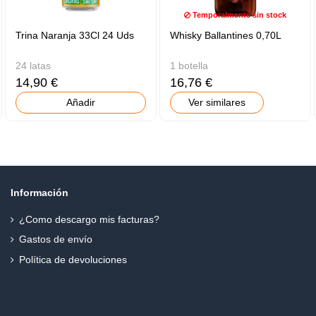
Temporalmente sin stock
Trina Naranja 33Cl 24 Uds
Whisky Ballantines 0,70L
24 latas
1 botella
14,90 €
16,76 €
Añadir
Ver similares
Información
¿Como descargo mis facturas?
Gastos de envío
Política de devoluciones