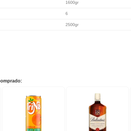
1600gr
6
2500gr
 comprado: