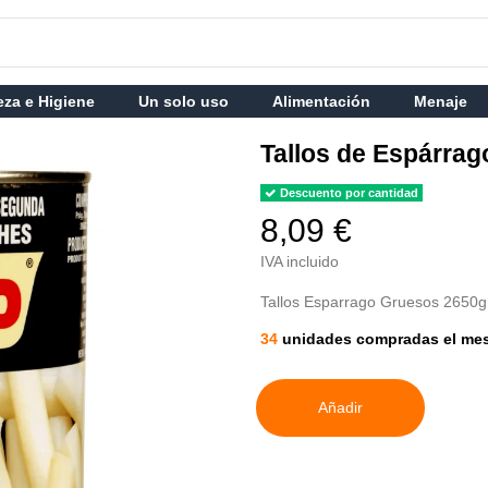
eza e Higiene
Un solo uso
Alimentación
Menaje
Tallos de Espárra
Descuento por cantidad
8,09 €
IVA incluido
Tallos Esparrago Gruesos 2650g
34
unidades compradas el me
Añadir