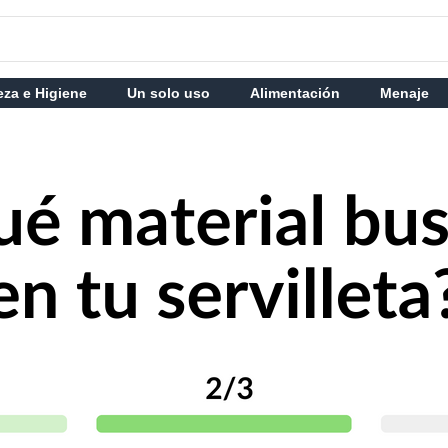
eza e Higiene
Un solo uso
Alimentación
Menaje