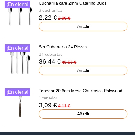
Cucharilla café 2mm Catering 3Uds
¡En oferta!
3 cucharillas
2,22 €
2,96 €
Añadir
Set Cubertería 24 Piezas
¡En oferta!
24 cubiertos
36,44 €
48,58 €
Añadir
Tenedor 20,6cm Mesa Churrasco Polywood
¡En oferta!
1 tenedor
3,09 €
4,11 €
Añadir