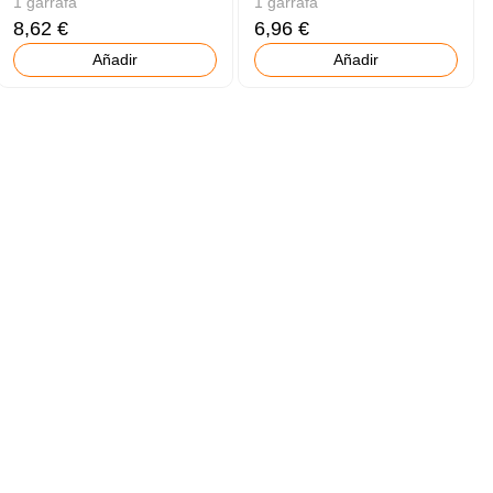
1 garrafa
1 garrafa
8,62 €
6,96 €
Añadir
Añadir