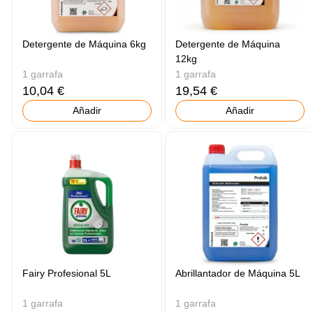
Detergente de Máquina 6kg
Detergente de Máquina
12kg
1 garrafa
1 garrafa
10,04 €
19,54 €
Añadir
Añadir
Fairy Profesional 5L
Abrillantador de Máquina 5L
1 garrafa
1 garrafa