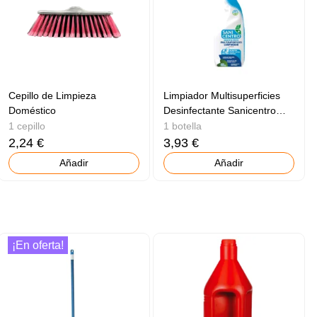
Cepillo de Limpieza
Limpiador Multisuperficies
Doméstico
Desinfectante Sanicentro
750ml
1 cepillo
1 botella
2,24 €
3,93 €
Añadir
Añadir
¡En oferta!