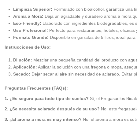
Limpieza Superior:
Formulado con bioalcohol, garantiza una li
Aroma a Mora:
Deja un agradable y duradero aroma a mora que
Eco-Friendly:
Elaborado con ingredientes biodegradables, es 
Uso Profesional:
Perfecto para restaurantes, hoteles, oficinas
Formato Grande:
Disponible en garrafas de 5 litros, ideal pa
Instrucciones de Uso:
Dilución:
Mezclar una pequeña cantidad del producto con agua s
Aplicación:
Aplicar la solución con una fregona o mopa, asegur
Secado:
Dejar secar al aire sin necesidad de aclarado. Evitar 
Preguntas Frecuentes (FAQs):
1. ¿Es seguro para todo tipo de suelos?
Sí, el Fregasuelos Bioal
2. ¿Se necesita aclarado después de su uso?
No, este fregasuelo
3. ¿El aroma a mora es muy intenso?
No, el aroma a mora es suti