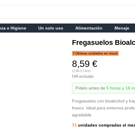
eza e Higiene
Un solo uso
Alimentación
Menaje
Fregasuelos Bioal
Últimas unidades en stock
8,59 €
(2,86 € Litro)
IVA incluido
Pídelo antes de
5 horas y 16 m
Fregasuelos con bioalcohol y fra
fresco. Ideal para entornos prof
agradable.
71
unidades compradas el me