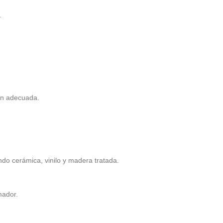
.
ón adecuada.
ndo cerámica, vinilo y madera tratada.
mador.