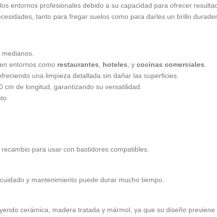
os entornos profesionales debido a su capacidad para ofrecer resultado
esidades, tanto para fregar suelos como para darles un brillo durader
s medianos.
o en entornos como
restaurantes
,
hoteles
, y
cocinas comerciales
.
reciendo una limpieza detallada sin dañar las superficies.
cm de longitud, garantizando su versatilidad.
to.
 recambio para usar con bastidores compatibles.
do cuidado y mantenimiento puede durar mucho tiempo.
cluyendo cerámica, madera tratada y mármol, ya que su diseño previene