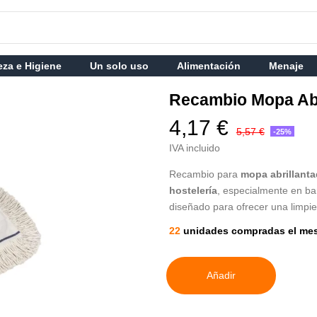
eza e Higiene
Un solo uso
Alimentación
Menaje
Recambio Mopa Abr
4,17 €
5,57 €
-25%
IVA incluido
Recambio para
mopa abrillanta
hostelería
, especialmente en bar
diseñado para ofrecer una limpie
22
unidades compradas el me
Añadir