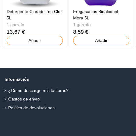
Detergente Clorado Tec-Clor
Fregasuelos Bioalcohol
5L
Mora 5L
1 garrafa
1 garrafa
13,67 €
8,59 €
Añadir
Añadir
Información
¿Como descargo mis facturas?
Gastos de envío
Política de devoluciones