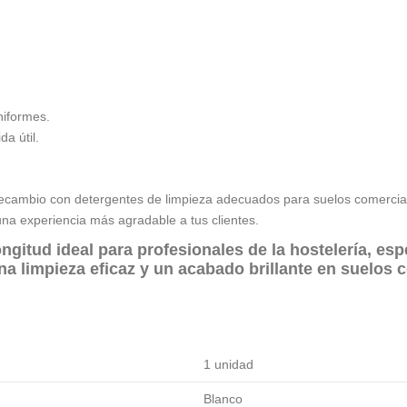
niformes.
a útil.
l recambio con detergentes de limpieza adecuados para suelos comercial
una experiencia más agradable a tus clientes.
ongitud
ideal para profesionales de la
hostelería
, esp
na limpieza eficaz y un acabado brillante en suelos 
1 unidad
Blanco