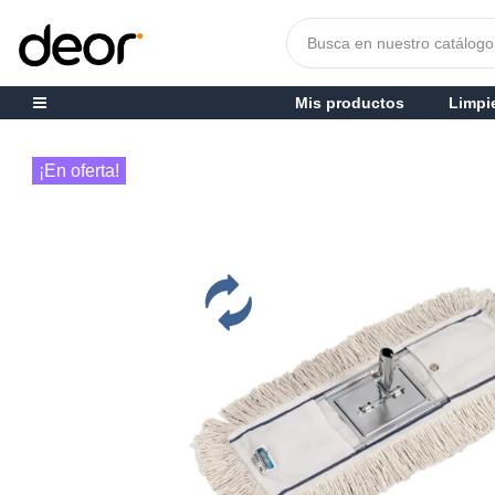
Mis productos
Limpi
¡En oferta!