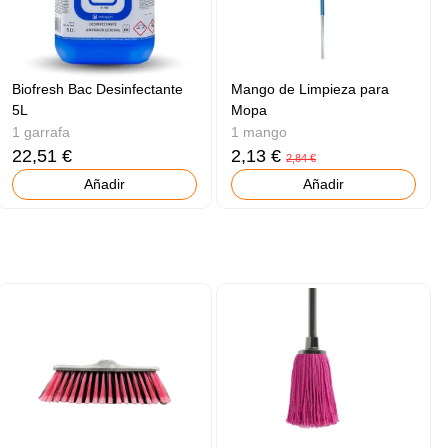
Biofresh Bac Desinfectante
Mango de Limpieza para
5L
Mopa
1 garrafa
1 mango
22,51 €
2,13 €
2,84 €
Añadir
Añadir