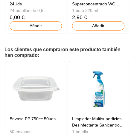
24Uds
Superconcentrado WC
Flores
24 botellas de 0,5L
1 bote 220 ml
6,00 €
2,96 €
Añadir
Añadir
Los clientes que compraron este producto también
han comprado:
Envase PP 750cc 50uds
Limpiador Multisuperficies
Desinfectante Sanicentro
750ml
50 envases
1 botella