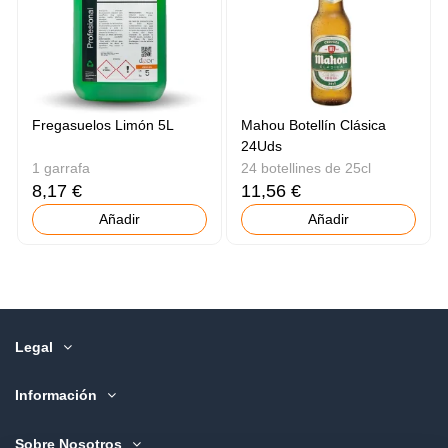
Fregasuelos Limón 5L
Mahou Botellín Clásica
24Uds
1 garrafa
24 botellines de 25cl
8,17 €
11,56 €
Añadir
Añadir
Legal
Información
Sobre Nosotros