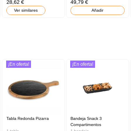
28,62 €
49,79 €
Ver similares
Añadir
¡En oferta!
¡En oferta!
Tabla Redonda Pizarra
Bandeja Snack 3
Compartimentos
1 tabla
1 bandeja