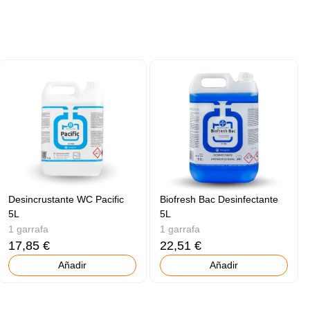
Desincrustante WC Pacific
Biofresh Bac Desinfectante
5L
5L
1 garrafa
1 garrafa
17,85 €
22,51 €
Añadir
Añadir