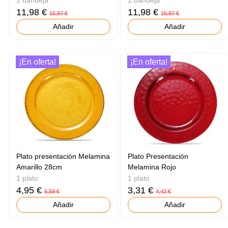
11,98 €
11,98 €
15,97 €
15,97 €
Añadir
Añadir
¡En oferta!
¡En oferta!
Plato presentación Melamina
Plato Presentación
Amarillo 28cm
Melamina Rojo
1 plato
1 plato
4,95 €
3,31 €
6,59 €
4,42 €
Añadir
Añadir