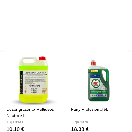
Desengrasante Multiusos
Fairy Profesional 5L
Neutro 5L
1 garrafa
1 garrafa
10,10 €
18,33 €