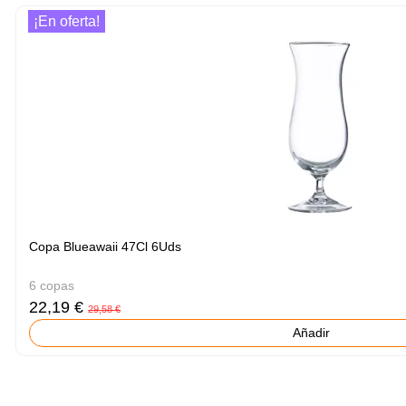
¡En oferta!
Copa Blueawaii 47Cl 6Uds
6 copas
22,19 €
29,58 €
Añadir