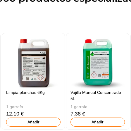
Limpia planchas 6Kg
Vajilla Manual Concentrado
5L
1 garrafa
1 garrafa
12,10 €
7,38 €
Añadir
Añadir