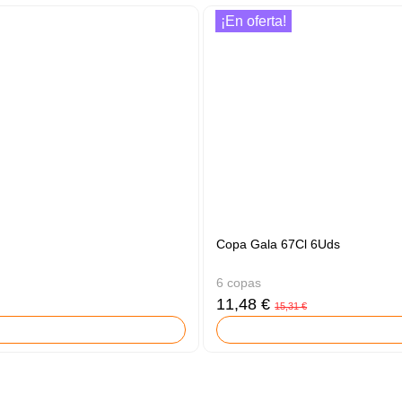
¡En oferta!
Copa Gala 67Cl 6Uds
6 copas
11,48 €
15,31 €