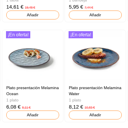
14,61 €
5,95 €
19,48 €
7,44 €
Añadir
Añadir
¡En oferta!
¡En oferta!
Plato presentación Melamina
Plato presentación Melamina
Ocean
Water
1 plato
1 plato
6,08 €
8,12 €
8,11 €
10,83 €
Añadir
Añadir