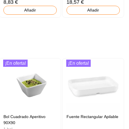
8,83 €
18,57 €
Añadir
Añadir
¡En oferta!
¡En oferta!
Bol Cuadrado Aperitivo
Fuente Rectangular Apilable
90X90
1 bol