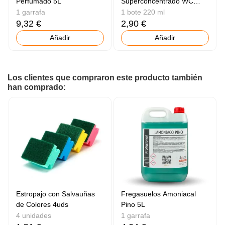
Perfumado 5L
Superconcentrado WC
Frutas
1 garrafa
1 bote 220 ml
9,32 €
2,90 €
Añadir
Añadir
Los clientes que compraron este producto también
han comprado:
Estropajo con Salvauñas
Fregasuelos Amoniacal
de Colores 4uds
Pino 5L
4 unidades
1 garrafa