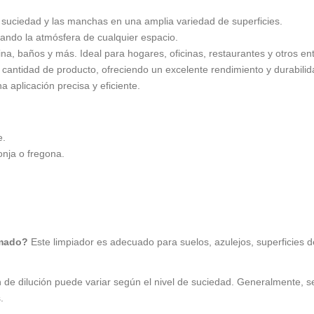
 suciedad y las manchas en una amplia variedad de superficies.
ndo la atmósfera de cualquier espacio.
ina, baños y más. Ideal para hogares, oficinas, restaurantes y otros en
antidad de producto, ofreciendo un excelente rendimiento y durabilid
 aplicación precisa y eficiente.
e.
onja o fregona.
umado?
Este limpiador es adecuado para suelos, azulejos, superficies 
 de dilución puede variar según el nivel de suciedad. Generalmente, s
.