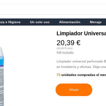
eza e Higiene
Un solo uso
Alimentación
Menaje
Limpiador Universa
20,39 €
(63,84 € Litro)
IVA incluido
Limpiador universal perfumado Blu
en hostelería y oficinas. Deja un
73
unidades compradas el me
Añadir