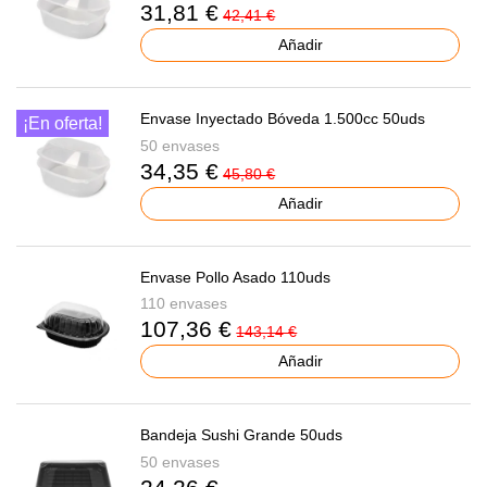
31,81 €
42,41 €
Añadir
Envase Inyectado Bóveda 1.500cc 50uds
¡En oferta!
50 envases
34,35 €
45,80 €
Añadir
Envase Pollo Asado 110uds
110 envases
107,36 €
143,14 €
Añadir
Bandeja Sushi Grande 50uds
50 envases