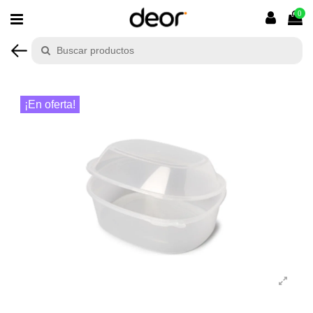
0
¡En oferta!