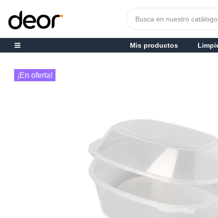
Mis productos
Limpi
¡En oferta!