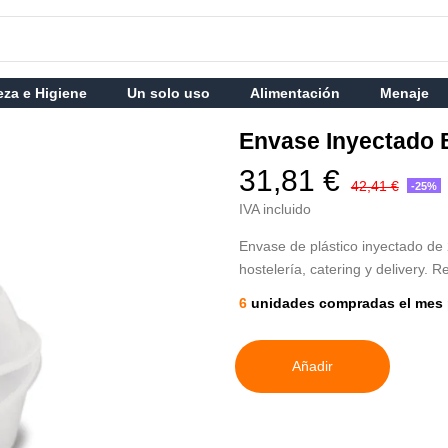
eza e Higiene
Un solo uso
Alimentación
Menaje
Envase Inyectado 
31,81 €
42,41 €
-25%
IVA incluido
Envase de plástico inyectado de
hostelería, catering y delivery. 
6
unidades compradas el mes 
Añadir