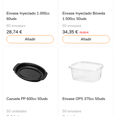
Envase Inyectado 1.000cc
Envase Inyectado Bóveda
60uds
1.500cc 50uds
60 envases
50 envases
28,74 €
34,35 €
45,80 €
Añadir
Añadir
Cazuela PP 600cc 50uds
Envase OPS 375cc 50uds
50 unidades
50 envases