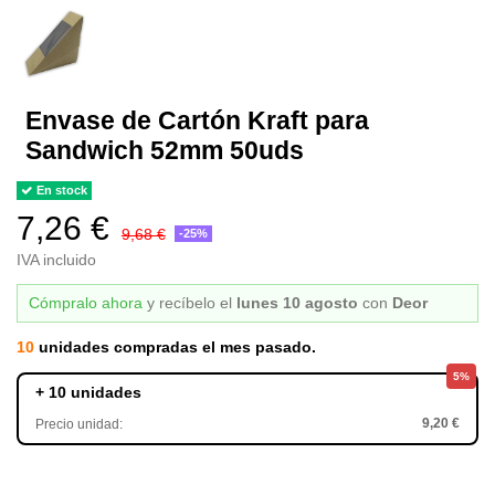
Envase de Cartón Kraft para
Sandwich 52mm 50uds
En stock
7,26 €
9,68 €
-25%
IVA incluido
Cómpralo ahora
y recíbelo
el
lunes 10 agosto
con
Deor
10
unidades compradas el mes pasado.
5%
+ 10 unidades
9,20 €
Precio unidad: