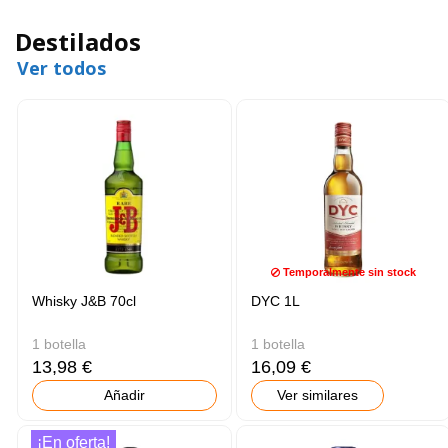
Destilados
Ver todos
Temporalmente sin stock
Whisky J&B 70cl
DYC 1L
1 botella
1 botella
13,98 €
16,09 €
Añadir
Ver similares
¡En oferta!