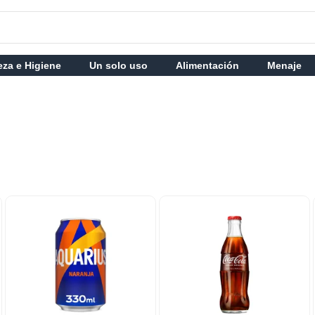
eza e Higiene
Un solo uso
Alimentación
Menaje