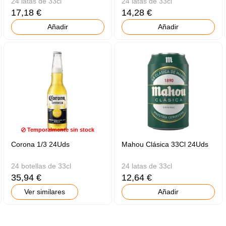
24 latas de 33cl
24 latas de 33cl
17,18 €
14,28 €
Añadir
Añadir
Temporalmente sin stock
Corona 1/3 24Uds
Mahou Clásica 33Cl 24Uds
24 botellas de 33cl
24 latas de 33cl
35,94 €
12,64 €
Ver similares
Añadir