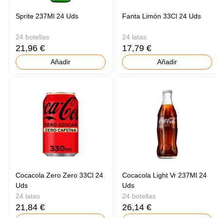
Sprite 237Ml 24 Uds
Fanta Limón 33Cl 24 Uds
24 botellas
24 latas
21,96 €
17,79 €
Añadir
Añadir
Cocacola Zero Zero 33Cl 24
Cocacola Light Vr 237Ml 24
Uds
Uds
24 latas
24 botellas
21,84 €
26,14 €