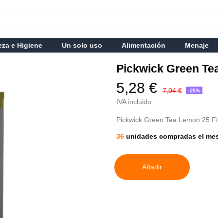
eza e Higiene
Un solo uso
Alimentación
Menaje
Pickwick Green Te
5,28 €
7,04 €
-25%
IVA incluido
Pickwick Green Tea Lemon 25 Fil
36
unidades compradas el me
Añadir