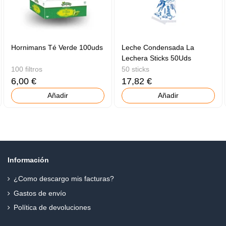
Hornimans Té Verde 100uds
Leche Condensada La
Lechera Sticks 50Uds
100 filtros
50 sticks
6,00 €
17,82 €
Añadir
Añadir
Información
¿Como descargo mis facturas?
Gastos de envío
Política de devoluciones