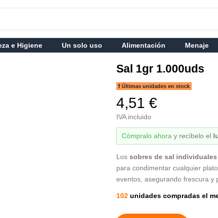
eza e Higiene
Un solo uso
Alimentación
Menaje
Sal 1gr 1.000uds
Últimas unidades en stock
4,51 €
IVA incluido
Cómpralo ahora
y recíbelo
el
l
Los
sobres de sal individuales
para condimentar cualquier plato
eventos, asegurando frescura y 
102
unidades compradas el m