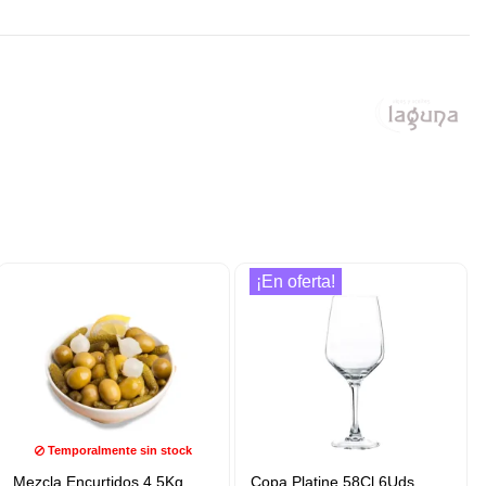
¡En oferta!
Temporalmente sin stock
Mezcla Encurtidos 4,5Kg
Copa Platine 58Cl 6Uds