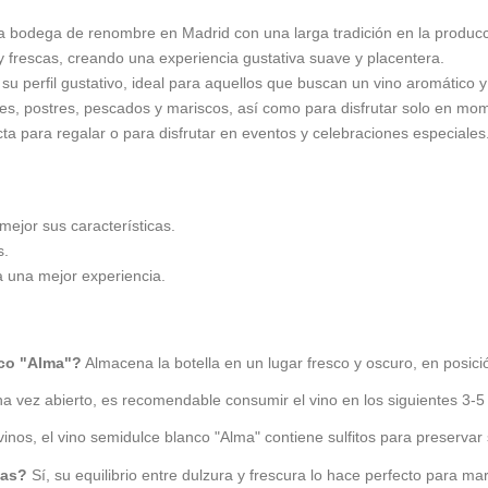
bodega de renombre en Madrid con una larga tradición en la producció
frescas, creando una experiencia gustativa suave y placentera.
u perfil gustativo, ideal para aquellos que buscan un vino aromático y
s, postres, pescados y mariscos, así como para disfrutar solo en mom
ta para regalar o para disfrutar en eventos y celebraciones especiales
mejor sus características.
s.
a una mejor experiencia.
nco "Alma"?
Almacena la botella en un lugar fresco y oscuro, en posició
a vez abierto, es recomendable consumir el vino en los siguientes 3-5 
inos, el vino semidulce blanco "Alma" contiene sulfitos para preservar s
das?
Sí, su equilibrio entre dulzura y frescura lo hace perfecto para 