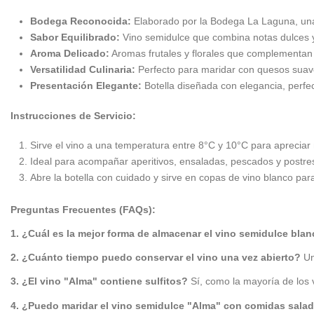
Bodega Reconocida:
Elaborado por la Bodega La Laguna, una 
Sabor Equilibrado:
Vino semidulce que combina notas dulces y 
Aroma Delicado:
Aromas frutales y florales que complementan s
Versatilidad Culinaria:
Perfecto para maridar con quesos suave
Presentación Elegante:
Botella diseñada con elegancia, perfec
Instrucciones de Servicio:
Sirve el vino a una temperatura entre 8°C y 10°C para apreciar 
Ideal para acompañar aperitivos, ensaladas, pescados y postre
Abre la botella con cuidado y sirve en copas de vino blanco par
Preguntas Frecuentes (FAQs):
1. ¿Cuál es la mejor forma de almacenar el vino semidulce bla
2. ¿Cuánto tiempo puedo conservar el vino una vez abierto?
Un
3. ¿El vino "Alma" contiene sulfitos?
Sí, como la mayoría de los v
4. ¿Puedo maridar el vino semidulce "Alma" con comidas sala