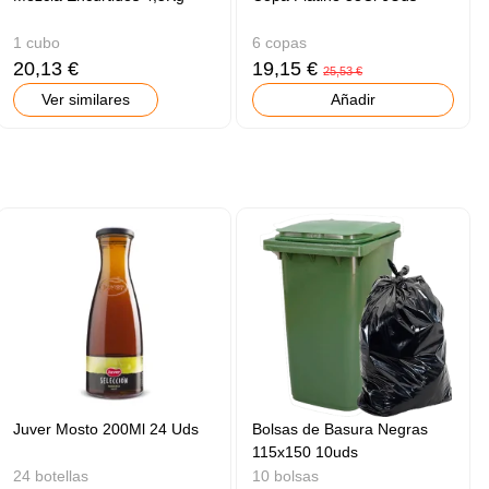
1 cubo
6 copas
20,13 €
19,15 €
25,53 €
Ver similares
Añadir
Juver Mosto 200Ml 24 Uds
Bolsas de Basura Negras
115x150 10uds
24 botellas
10 bolsas