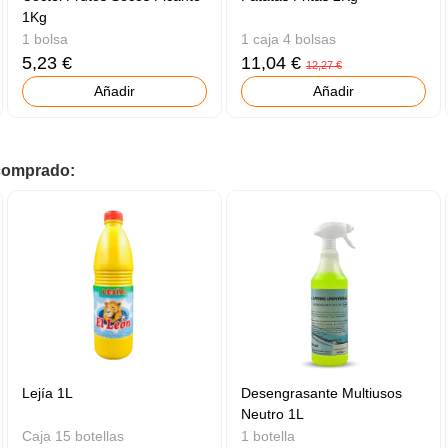
1Kg
1 bolsa
1 caja 4 bolsas
5,23 €
11,04 €
12,27 €
Añadir
Añadir
 comprado:
Lejía 1L
Desengrasante Multiusos
Neutro 1L
Caja 15 botellas
1 botella