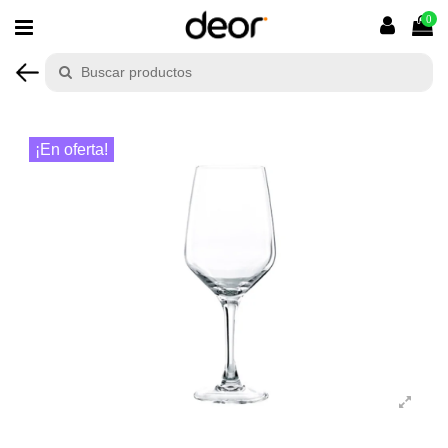
0
¡En oferta!