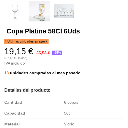
Copa Platine 58Cl 6Uds
Últimas unidades en stock
19,15 €
25,53 €
-25%
(67,43 € Unidad)
IVA incluido
13
unidades compradas el mes pasado.
Detalles del producto
Cantidad
6 copas
Capacidad
58cl
Material
Vidrio