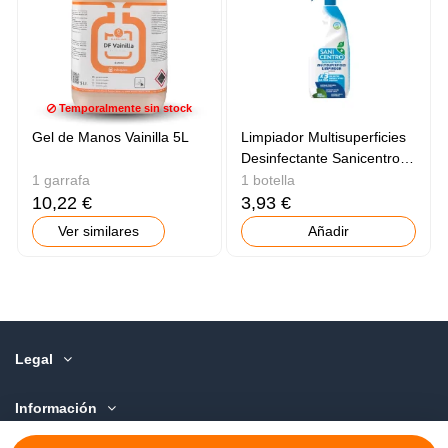
Temporalmente sin stock
Gel de Manos Vainilla 5L
Limpiador Multisuperficies
Desinfectante Sanicentro
750ml
1 garrafa
1 botella
10,22 €
3,93 €
Ver similares
Añadir
Legal
Información