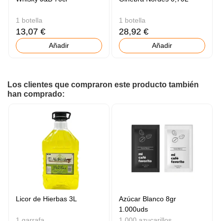
1 botella
1 botella
13,07 €
28,92 €
Añadir
Añadir
Los clientes que compraron este producto también
han comprado:
Licor de Hierbas 3L
Azúcar Blanco 8gr
1.000uds
1 garrafa
1.000 azucarillos