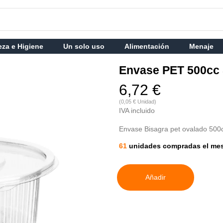
eza e Higiene
Un solo uso
Alimentación
Menaje
Envase PET 500cc
6,72 €
(0,05 € Unidad)
IVA incluido
Envase Bisagra pet ovalado 500
61
unidades compradas el me
Añadir