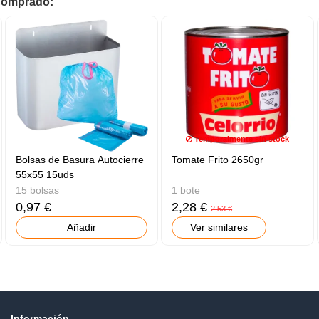
 comprado:
Temporalmente sin stock
Bolsas de Basura Autocierre
Tomate Frito 2650gr
55x55 15uds
15 bolsas
1 bote
0,97 €
2,28 €
2,53 €
Añadir
Ver similares
Información