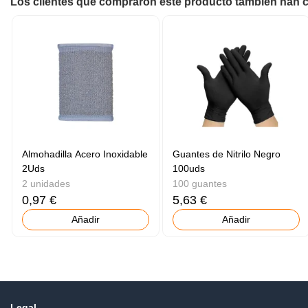
Los clientes que compraron este producto también han
Almohadilla Acero Inoxidable
Guantes de Nitrilo Negro
2Uds
100uds
2 unidades
100 guantes
0,97 €
5,63 €
Añadir
Añadir
Legal