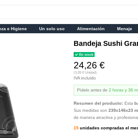
eza e Higiene
Un solo uso
Alimentación
Menaje
Bandeja Sushi Gra
En stock
24,26 €
(3,05 € Unidad)
IVA incluido
Pídelo antes de
2 horas y 36 m
Resumen del producto:
Esta
b
Sus medidas son
239x146x23 
de manera atractiva y profesional
15
unidades compradas el me