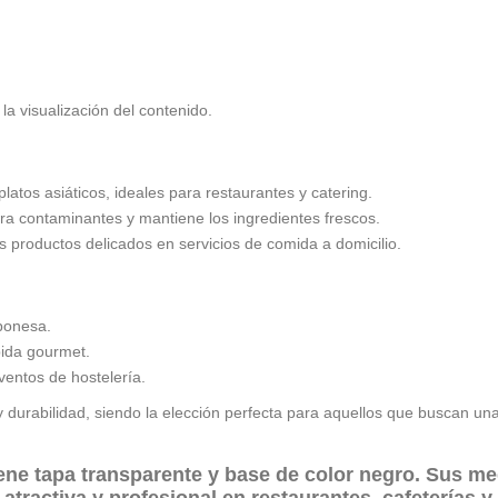
la visualización del contenido.
 platos asiáticos, ideales para restaurantes y catering.
tra contaminantes y mantiene los ingredientes frescos.
os productos delicados en servicios de comida a domicilio.
ponesa.
ida gourmet.
ventos de hostelería.
 y durabilidad, siendo la elección perfecta para aquellos que buscan u
ene
tapa transparente
y base de
color negro
. Sus m
atractiva y profesional en restaurantes, cafeterías y