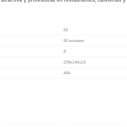
50
50 envases
8
239x146x23
400