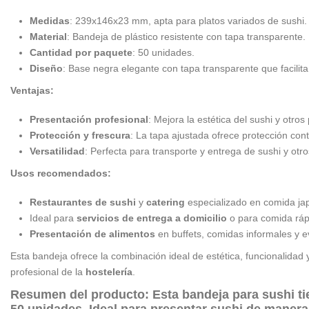
Medidas
: 239x146x23 mm, apta para platos variados de sushi.
Material
: Bandeja de plástico resistente con tapa transparente.
Cantidad por paquete
: 50 unidades.
Diseño
: Base negra elegante con tapa transparente que facilita 
Ventajas:
Presentación profesional
: Mejora la estética del sushi y otros
Protección y frescura
: La tapa ajustada ofrece protección con
Versatilidad
: Perfecta para transporte y entrega de sushi y otr
Usos recomendados:
Restaurantes de sushi
y
catering
especializado en comida ja
Ideal para
servicios de entrega a domicilio
o para comida ráp
Presentación de alimentos
en buffets, comidas informales y e
Esta bandeja ofrece la combinación ideal de estética, funcionalidad
profesional de la
hostelería
.
Resumen del producto:
Esta
bandeja para sushi
ti
50 unidades
. Ideal para presentar sushi de manera 