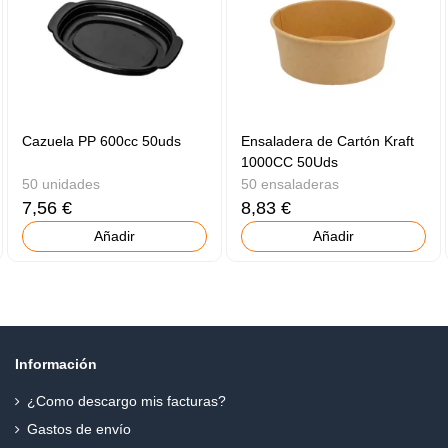
Cazuela PP 600cc 50uds
Ensaladera de Cartón Kraft
1000CC 50Uds
50 unidades
50 ensaladeras
7,56 €
8,83 €
Añadir
Añadir
Información
¿Como descargo mis facturas?
Gastos de envío