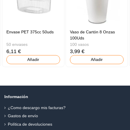
Envase PET 375cc 50uds
Vaso de Cartón 8 Onzas
100Uds
50 envases
100 vasos
6,11 €
3,99 €
Añadir
Añadir
Información
¿Como descargo mis facturas?
Gastos de envío
Política de devoluciones