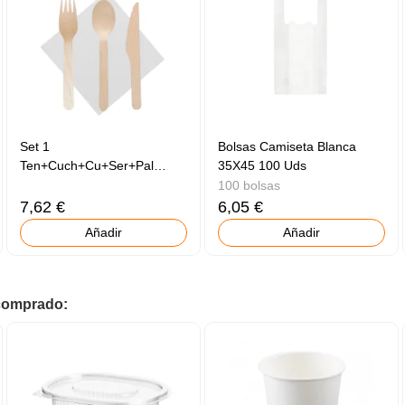
Set 1
Bolsas Camiseta Blanca
Ten+Cuch+Cu+Ser+Pal
35X45 100 Uds
50uds
100 bolsas
7,62 €
6,05 €
Añadir
Añadir
 comprado: