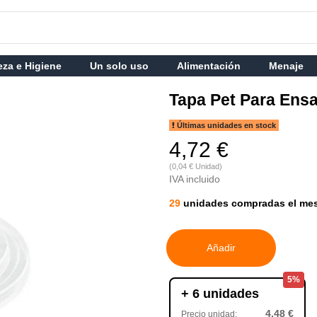
eza e Higiene
Un solo uso
Alimentación
Menaje
Tapa Pet Para Ensa
Últimas unidades en stock
4,72 €
(0,04 € Unidad)
IVA incluido
29
unidades compradas el me
Añadir
5%
+ 6 unidades
4,48 €
Precio unidad: