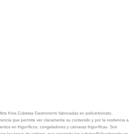
ffets fríos.Cubetas Gastronorm fabricadas en policarbonato,
encia que permite ver claramente su contenido y por la resitencia a
tos en frigoríficos, congeladores y cámaras frigoríficas. Son
on las tapas de colores, que convierte las cubetasPolicarbonato en