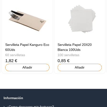
Servilleta Papel Kanguro Eco
Servilleta Papel 20X20
60Uds
Blanca 100Uds
60 servilletas
100 servilletas
1,82 €
0,85 €
Añadir
Añadir
Información
¿Como descargo mis facturas?