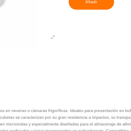
Añadir
ios en neveras o cámaras frigoríficas. Ideales para presentación en bu
ubetas se caracterizan por su gran resistencia a impactos, su transpar
 en microondas y especialmente diseñadas para el almacenaje de alimien
dos perforados y tapas transparentes en policarbonato. Compatibles c