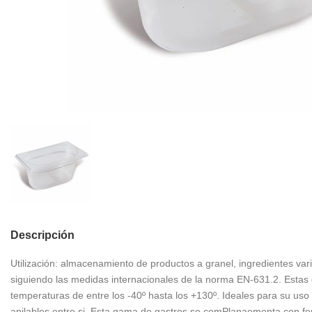
Descripción
Utilización: almacenamiento de productos a granel, ingredientes var
siguiendo las medidas internacionales de la norma EN-631.2. Estas c
temperaturas de entre los -40º hasta los +130º. Ideales para su uso
apilables entre si. Esta gama de gastros se comPlanaementa con fon