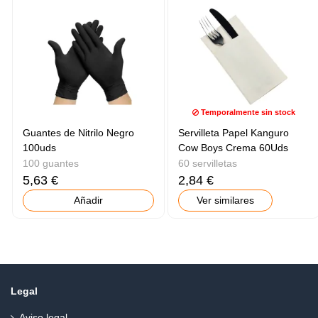
Temporalmente sin stock
Guantes de Nitrilo Negro
Servilleta Papel Kanguro
100uds
Cow Boys Crema 60Uds
100 guantes
60 servilletas
5,63 €
2,84 €
Añadir
Ver similares
Legal
Aviso legal