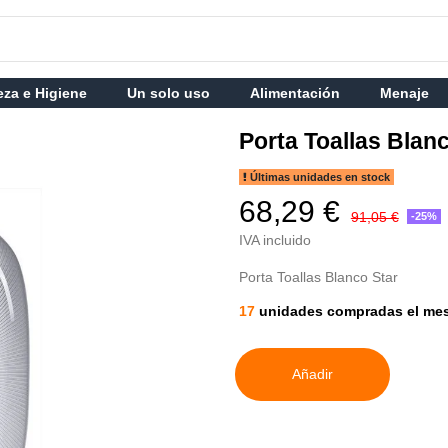
eza e Higiene
Un solo uso
Alimentación
Menaje
Porta Toallas Blan
Últimas unidades en stock
68,29 €
91,05 €
-25%
IVA incluido
Porta Toallas Blanco Star
17
unidades compradas el me
Añadir