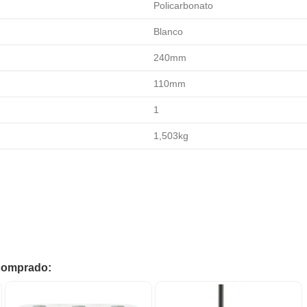
Policarbonato
Blanco
240mm
110mm
1
1,503kg
 comprado: