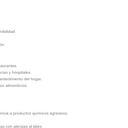
ibilidad.
ión.
taurantes.
ias y hospitales.
antenimiento del hogar.
s alimenticios.
tencia a productos químicos agresivos.
as con alergias al látex.