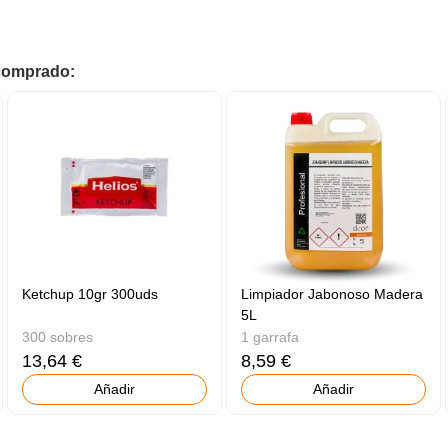
 comprado:
Ketchup 10gr 300uds
Limpiador Jabonoso Madera
5L
300 sobres
1 garrafa
13,64 €
8,59 €
Añadir
Añadir