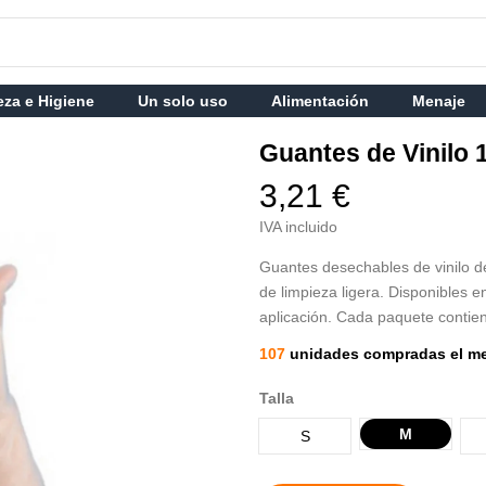
eza e Higiene
Un solo uso
Alimentación
Menaje
Guantes de Vinilo
3,21 €
IVA incluido
Guantes desechables de vinilo de 
de limpieza ligera. Disponibles 
aplicación. Cada paquete contie
107
unidades compradas el m
Talla
M
S