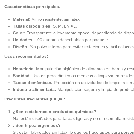
Características principales:
Material:
Vinilo resistente, sin látex.
Tallas disponibles:
S, M, L y XL.
Color:
Transparente o levemente opaco, dependiendo de dispon
Unidades:
100 guantes desechables por paquete.
Diseño:
Sin polvo interno para evitar irritaciones y fácil colocac
Usos recomendados:
Hostelería:
Manipulación higiénica de alimentos en bares y res
Sanidad:
Uso en procedimientos médicos o limpieza en residenc
Tareas domésticas:
Protección en actividades de limpieza o m
Industria alimentaria:
Manipulación segura y limpia de producto
Preguntas frecuentes (FAQs):
¿Son resistentes a productos químicos?
No, están diseñados para tareas ligeras y no ofrecen alta resis
¿Son hipoalergénicos?
Sí, están fabricados sin látex, lo que los hace aptos para person