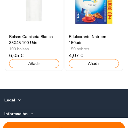
Bolsas Camiseta Blanca
Edulcorante Natreen
35X45 100 Uds
150uds
100 bolsas
150 sobres
6,05 €
4,07 €
Añadir
Añadir
Legal
Información
Sobre Nosotros