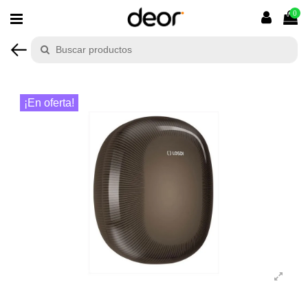
0
¡En oferta!