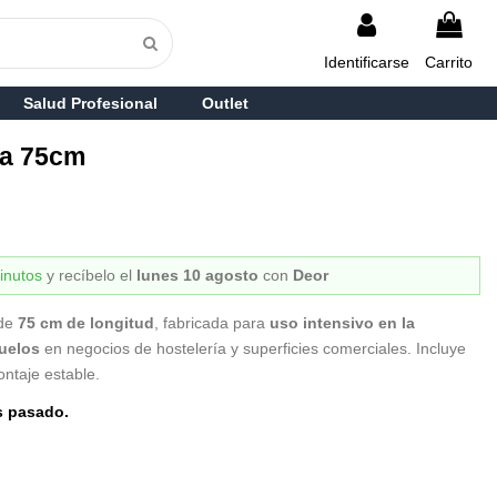
Identificarse
Carrito
Salud Profesional
Outlet
ra 75cm
inutos
y recíbelo
el
lunes 10 agosto
con
Deor
 de
75 cm de longitud
, fabricada para
uso intensivo en la
uelos
en negocios de hostelería y superficies comerciales. Incluye
ontaje estable.
s pasado.