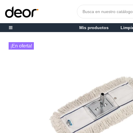
Mis productos
Limpi
¡En oferta!