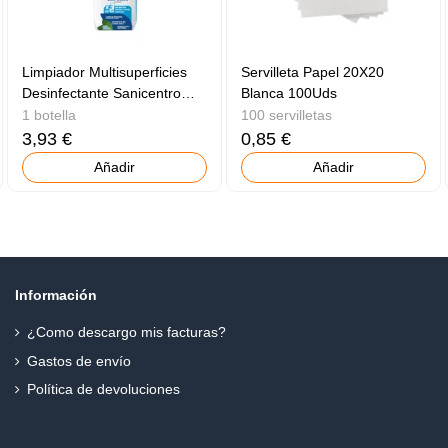
Limpiador Multisuperficies
Servilleta Papel 20X20
Desinfectante Sanicentro
Blanca 100Uds
750ml
1 botella
100 servilletas
3,93 €
0,85 €
Añadir
Añadir
Información
¿Como descargo mis facturas?
Gastos de envío
Política de devoluciones