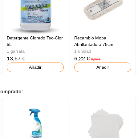
Detergente Clorado Tec-Clor
Recambio Mopa
5L
Abrillantadora 75cm
1 garrafa
1 unidad
13,67 €
6,22 €
8,29 €
Añadir
Añadir
 comprado: