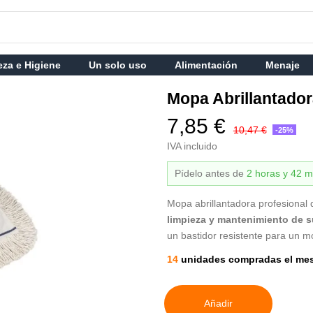
eza e Higiene
Un solo uso
Alimentación
Menaje
Mopa Abrillantado
7,85 €
10,47 €
-25%
IVA incluido
Pídelo antes de
2 horas y 42 m
Mopa abrillantadora profesional
limpieza y mantenimiento de s
un bastidor resistente para un m
14
unidades compradas el me
Añadir