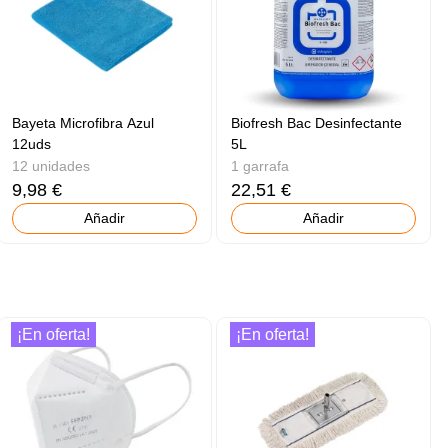
Bayeta Microfibra Azul
Biofresh Bac Desinfectante
12uds
5L
12 unidades
1 garrafa
9,98 €
22,51 €
Añadir
Añadir
¡En oferta!
¡En oferta!