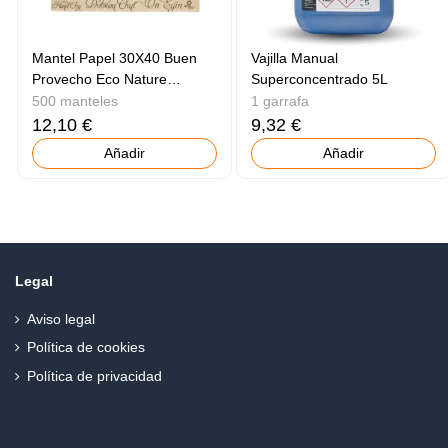
Mantel Papel 30X40 Buen
Vajilla Manual
Provecho Eco Nature
Superconcentrado 5L
500Uds
500 manteles
1 garrafa
12,10 €
9,32 €
Añadir
Añadir
Legal
Aviso legal
Política de cookies
Política de privacidad