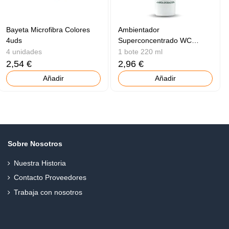
Bayeta Microfibra Colores
Ambientador
4uds
Superconcentrado WC
Flores
4 unidades
1 bote 220 ml
2,54 €
2,96 €
Añadir
Añadir
Sobre Nosotros
Nuestra Historia
Contacto Proveedores
Trabaja con nosotros