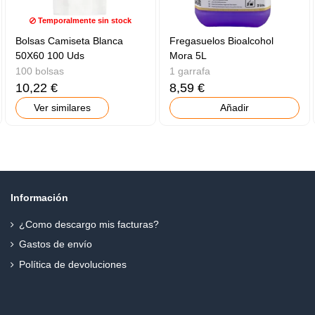
Temporalmente sin stock
Bolsas Camiseta Blanca
Fregasuelos Bioalcohol
50X60 100 Uds
Mora 5L
100 bolsas
1 garrafa
10,22 €
8,59 €
Ver similares
Añadir
Información
¿Como descargo mis facturas?
Gastos de envío
Política de devoluciones