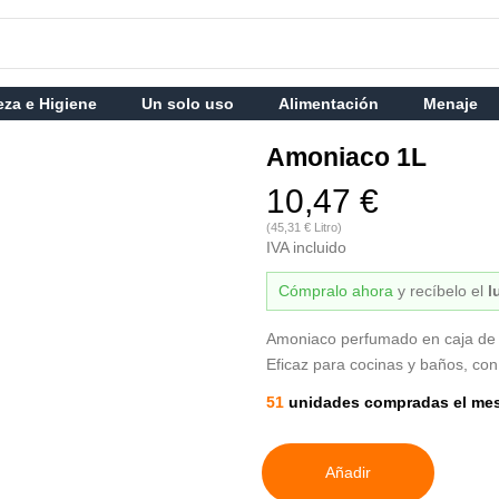
eza e Higiene
Un solo uso
Alimentación
Menaje
Amoniaco 1L
10,47 €
(45,31 € Litro)
IVA incluido
Cómpralo ahora
y recíbelo
el
l
Amoniaco perfumado en caja de 15
Eficaz para cocinas y baños, con
51
unidades compradas el me
Añadir