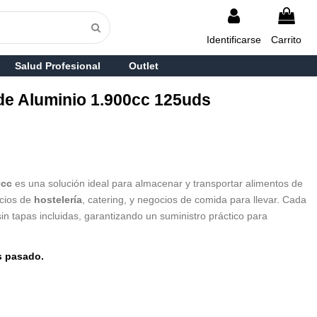
Identificarse
Carrito
Salud Profesional
Outlet
de Aluminio 1.900cc 125uds
0cc
es una solución ideal para almacenar y transportar alimentos de
icios de
hostelería
, catering, y negocios de comida para llevar. Cada
sin tapas incluidas, garantizando un suministro práctico para
s pasado.