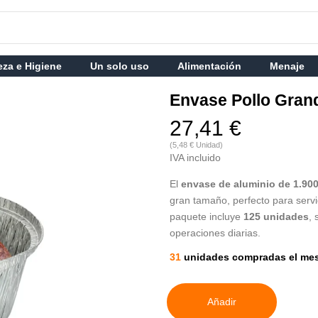
eza e Higiene
Un solo uso
Alimentación
Menaje
Envase Pollo Gran
27,41 €
(5,48 € Unidad)
IVA incluido
El
envase de aluminio de 1.90
gran tamaño, perfecto para serv
paquete incluye
125 unidades
, 
operaciones diarias.
31
unidades compradas el me
Añadir