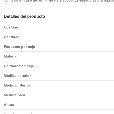
Con este
envase de aluminio de 1.900cc
, tu negocio estará equip
Detalles del producto
Uds/paq
Cantidad
Paquetes por caja
Material
Unidades en caja
Medida exterior
Medida interior
Medida base
Altura