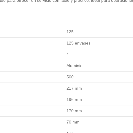
ado para ofrecer un servicio confiable y práctico, ideal para operacion
125
125 envases
4
Aluminio
500
217 mm
196 mm
170 mm
70 mm