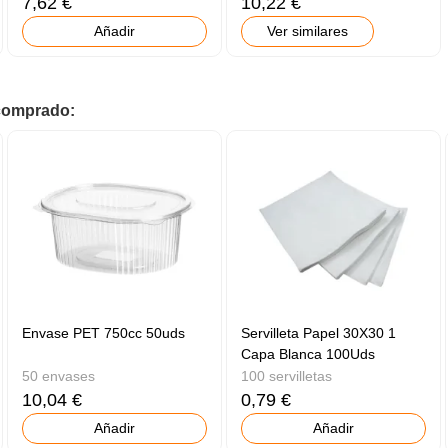
7,62 €
10,22 €
Añadir
Ver similares
 comprado:
Envase PET 750cc 50uds
Servilleta Papel 30X30 1
Capa Blanca 100Uds
50 envases
100 servilletas
10,04 €
0,79 €
Añadir
Añadir