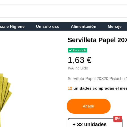
eza e Higiene
Un solo uso
Alimentación
Menaje
Servilleta Papel 2
En stock
1,63 €
IVA incluido
Servilleta Papel 20X20 Pistacho
12
unidades compradas el me
Añadir
5%
+ 32 unidades