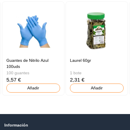
Guantes de Nitrilo Azul
Laurel 60gr
100uds
100 guantes
1 bote
5,57 €
2,31 €
Añadir
Añadir
Información