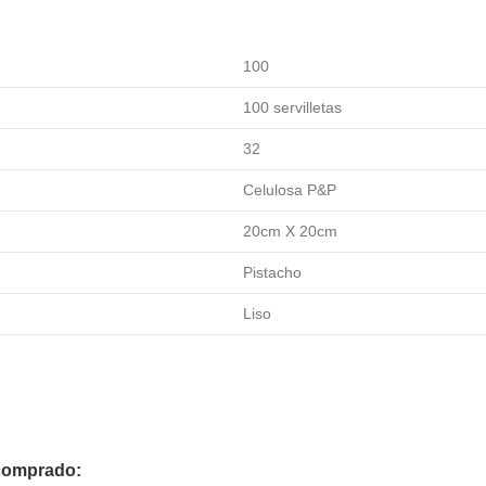
100
100 servilletas
32
Celulosa P&P
20cm X 20cm
Pistacho
Liso
 comprado: