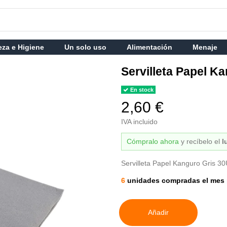
eza e Higiene
Un solo uso
Alimentación
Menaje
Servilleta Papel K
En stock
2,60 €
IVA incluido
Cómpralo ahora
y recíbelo
el
l
Servilleta Papel Kanguro Gris 3
6
unidades compradas el mes 
Añadir