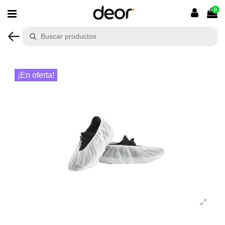
0
¡En oferta!