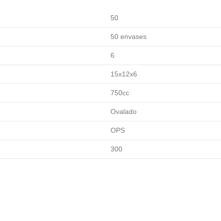
50
50 envases
6
15x12x6
750cc
Ovalado
OPS
300