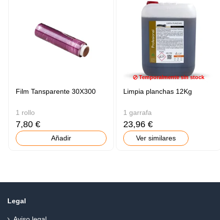
Temporalmente sin stock
Film Tansparente 30X300
Limpia planchas 12Kg
1 rollo
1 garrafa
7,80 €
23,96 €
Añadir
Ver similares
Legal
Aviso legal