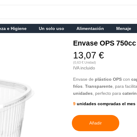
eza e Higiene
Un solo uso
Alimentación
Menaje
Envase OPS 750cc
13,07 €
(0,63 € Unidad)
IVA incluido
Envase de
plástico OPS
con
ca
fríos
.
Transparente
, para facili
unidades
, perfecto para
cateri
9
unidades compradas el mes 
Añadir