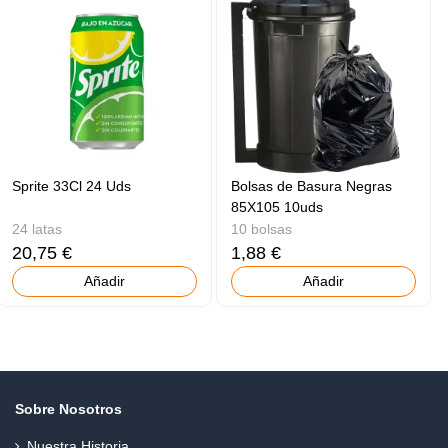
Sprite 33Cl 24 Uds
Bolsas de Basura Negras
85X105 10uds
24 latas
10 bolsas
20,75 €
1,88 €
Añadir
Añadir
Sobre Nosotros
Nuestra Historia