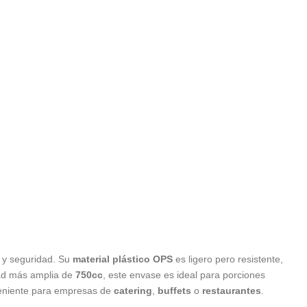
a y seguridad. Su
material plástico OPS
es ligero pero resistente,
dad más amplia de
750cc
, este envase es ideal para porciones
veniente para empresas de
catering
,
buffets
o
restaurantes
.