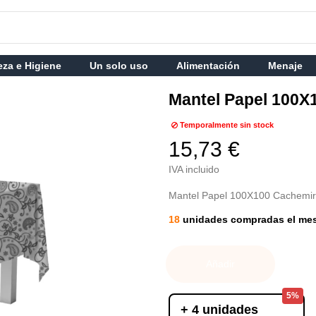
eza e Higiene
Un solo uso
Alimentación
Menaje
Mantel Papel 100X
Temporalmente sin stock
15,73 €
IVA incluido
Mantel Papel 100X100 Cachemi
18
unidades compradas el me
Añadir
5%
+ 4 unidades