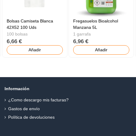
Bolsas Camiseta Blanca
Fregasuelos Bioalcohol
42X52 100 Uds
Manzana 5L
100 bolsas
1 garrafa
6,66 €
6,96 €
Añadir
Añadir
Información
¿Como descargo mis facturas?
Gastos de envío
Política de devoluciones