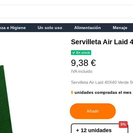
eza e Higiene
Un solo uso
Alimentación
Menaje
Servilleta Air Lai
En stock
9,38 €
IVA incluido
Servilleta Air Laid 40X40 Verde 
6
unidades compradas el mes 
Añadir
5%
+ 12 unidades