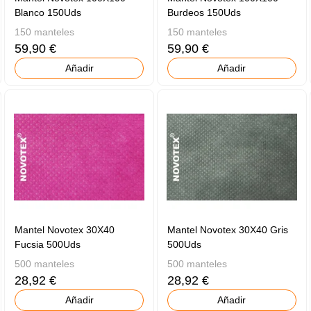
Blanco 150Uds
Burdeos 150Uds
150 manteles
150 manteles
59,90 €
59,90 €
Añadir
Añadir
Mantel Novotex 30X40
Mantel Novotex 30X40 Gris
Fucsia 500Uds
500Uds
500 manteles
500 manteles
28,92 €
28,92 €
Añadir
Añadir