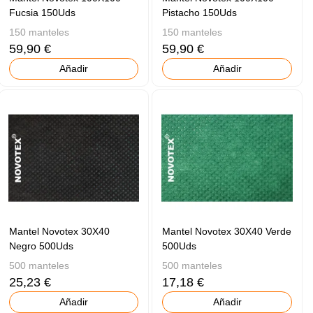
Fucsia 150Uds
Pistacho 150Uds
150 manteles
150 manteles
59,90 €
59,90 €
Añadir
Añadir
Mantel Novotex 30X40
Mantel Novotex 30X40 Verde
Negro 500Uds
500Uds
500 manteles
500 manteles
25,23 €
17,18 €
Añadir
Añadir