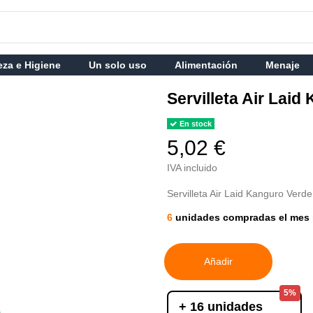
eza e Higiene
Un solo uso
Alimentación
Menaje
Servilleta Air Lai
En stock
5,02 €
IVA incluido
Servilleta Air Laid Kanguro Verd
6
unidades compradas el mes 
Añadir
5%
+ 16 unidades