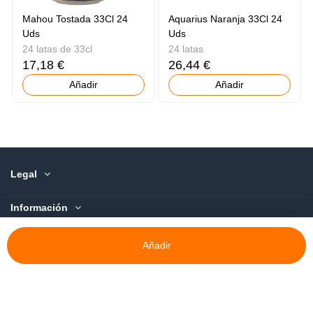
Mahou Tostada 33Cl 24
Aquarius Naranja 33Cl 24
Uds
Uds
24 latas de 33cl
24 latas
17,18 €
26,44 €
Añadir
Añadir
Legal
Información
Sobre Nosotros
Añadir
©️ 2015-2025 Deor discom, S.L.