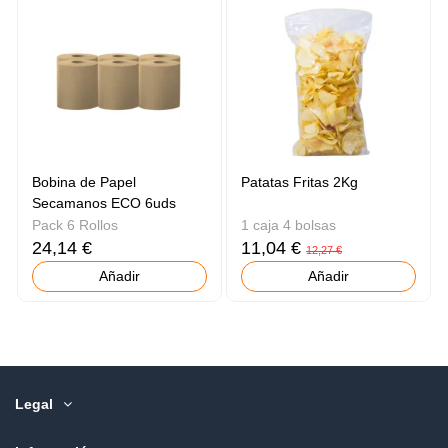
Bobina de Papel
Patatas Fritas 2Kg
Secamanos ECO 6uds
Pack 6 Rollos
1 caja 4 bolsas
24,14 €
11,04 €
12,27 €
Añadir
Añadir
Legal